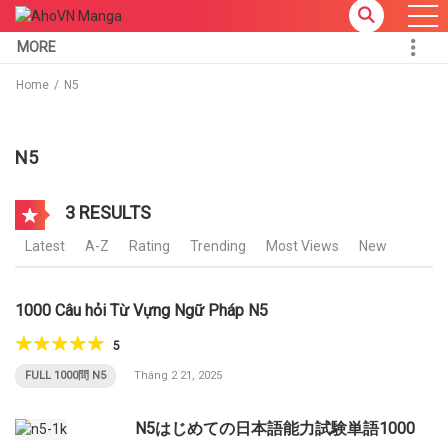
MORE
Home
N5
N5
3 RESULTS
Latest
A-Z
Rating
Trending
Most Views
New
1000 Câu hỏi Từ Vựng Ngữ Pháp N5
5
FULL 1000問 N5
Tháng 2 21, 2025
N5はじめての日本語能力試験単語1000