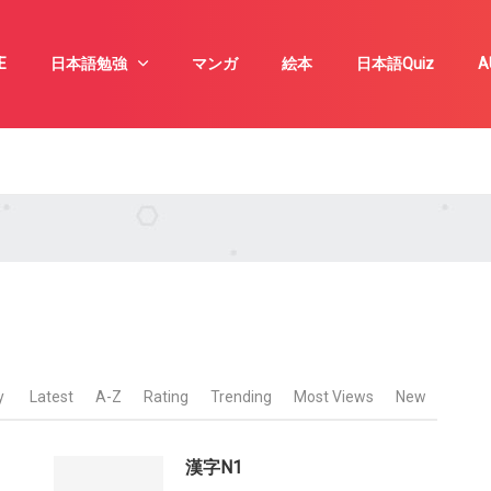
E
日本語勉強
マンガ
絵本
日本語Quiz
A
y
Latest
A-Z
Rating
Trending
Most Views
New
漢字N1