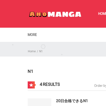
HOM
MORE
Home
N1
N1
4 RESULTS
Order b
20日合格できるN1