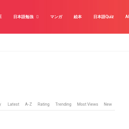
E
日本語勉強
マンガ
絵本
日本語Quiz
A
y
Latest
A-Z
Rating
Trending
Most Views
New