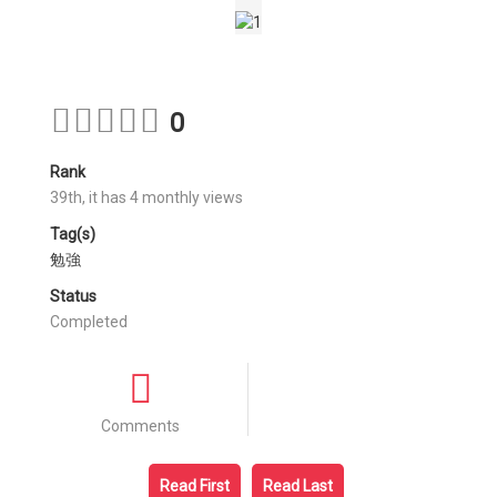
0
Rank
39th, it has 4 monthly views
Tag(s)
勉強
Status
Completed
Comments
Read First
Read Last