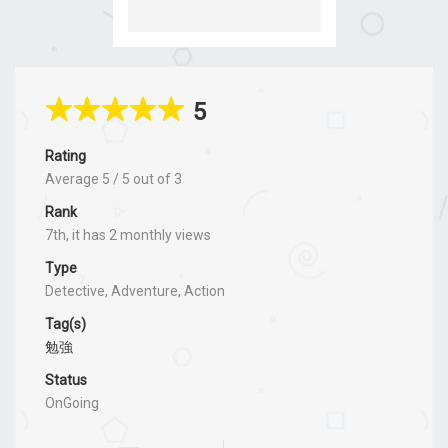
5
Rating
Average
5
/
5
out of
3
Rank
7th, it has 2 monthly views
Type
Detective, Adventure, Action
Tag(s)
勉強
Status
OnGoing